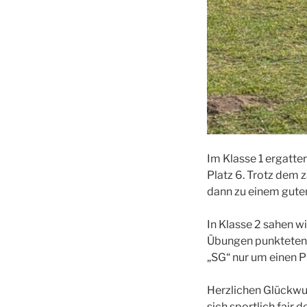
Im Klasse 1 ergatter
Platz 6. Trotz dem 
dann zu einem gute
In Klasse 2 sahen wir
Übungen punkteten u
„SG“ nur um einen P
Herzlichen Glückwun
sich sportlich fair