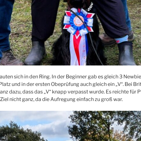
auten sich in den Ring. In der Beginner gab es gleich 3 Newbie
atz und in der ersten Obeprüfung auch gleich ein „V“. Bei Bri
stanz dazu, dass das „V“ knapp verpasst wurde. Es reichte für P
Ziel nicht ganz, da die Aufregung einfach zu groß war.