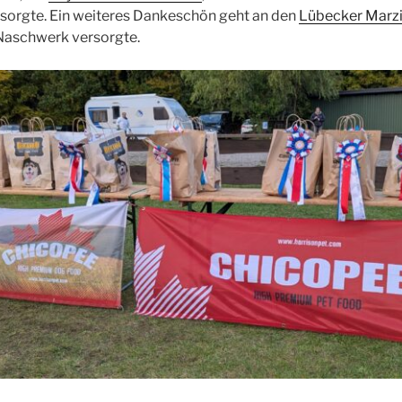
rsorgte. Ein weiteres Dankeschön geht an den
Lübecker Marzi
 Naschwerk versorgte.