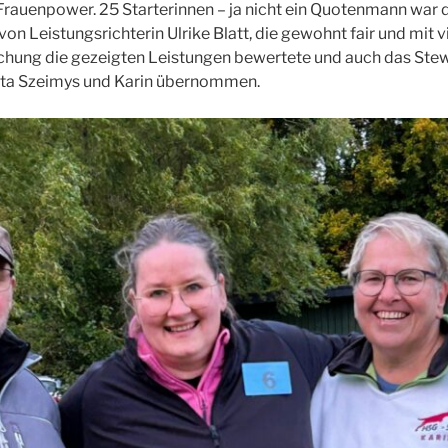
Frauenpower. 25 Starterinnen – ja nicht ein Quotenmann war da
n Leistungsrichterin Ulrike Blatt, die gewohnt fair und mit v
echung die gezeigten Leistungen bewertete und auch das Ste
tta Szeimys und Karin übernommen.