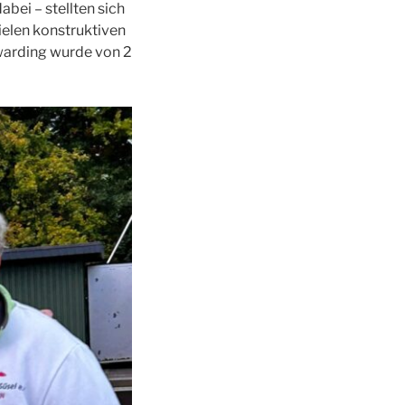
bei – stellten sich
ielen konstruktiven
warding wurde von 2