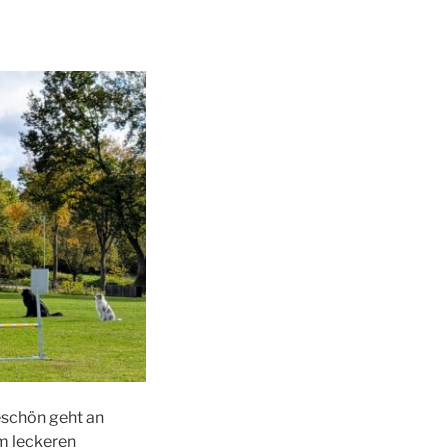
eschön geht an
em leckeren