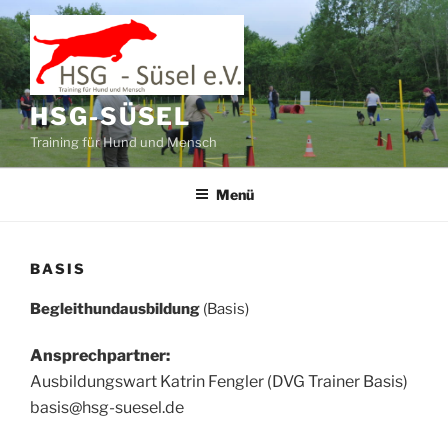
Zum
Inhalt
springen
HSG-SÜSEL
Training für Hund und Mensch
Menü
BASIS
Begleithundausbildung
(Basis)
Ansprechpartner:
Ausbildungswart Katrin Fengler (DVG Trainer Basis)
basis@hsg-suesel.de