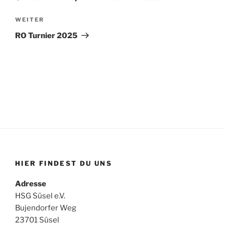
Nächster
WEITER
Beitrag
RO Turnier 2025
HIER FINDEST DU UNS
Adresse
HSG Süsel e.V.
Bujendorfer Weg
23701 Süsel