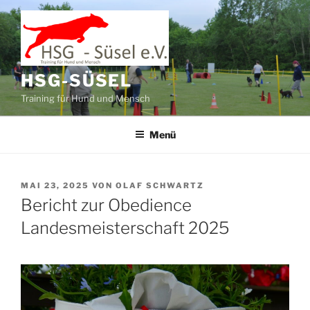
Zum
Inhalt
springen
HSG-SÜSEL
Training für Hund und Mensch
Menü
VERÖFFENTLICHT
MAI 23, 2025
VON
OLAF SCHWARTZ
AM
Bericht zur Obedience
Landesmeisterschaft 2025